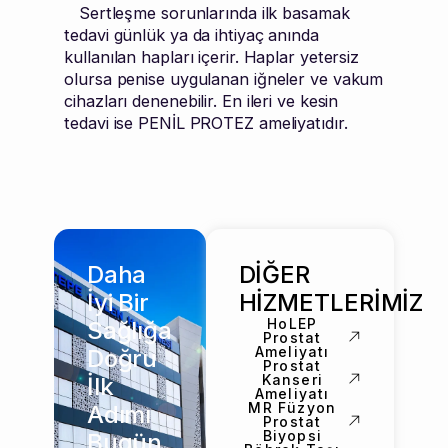
Sertleşme sorunlarında ilk basamak
tedavi günlük ya da ihtiyaç anında
kullanılan hapları içerir. Haplar yetersiz
olursa penise uygulanan iğneler ve vakum
cihazları denenebilir. En ileri ve kesin
tedavi ise PENİL PROTEZ ameliyatıdır.
Daha
DİĞER
İyi Bir
HİZMETLERİMİZ
HoLEP
Sağlığa
Prostat
Ameliyatı
Doğru
Prostat
Kanseri
İlk
Ameliyatı
MR Füzyon
Adımı
Prostat
Biyopsi
Bugün