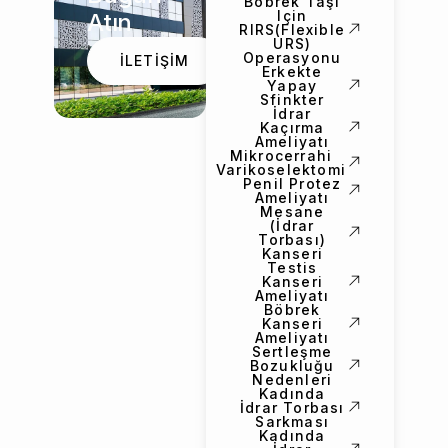
Böbrek Taşı
Için
Atın
RIRS(Flexible
URS)
Operasyonu
İLETİŞİM
Erkekte
Yapay
Sfinkter
İdrar
Kaçırma
Ameliyatı
Mikrocerrahi
Varikoselektomi
Penil Protez
Ameliyatı
Mesane
(İdrar
Torbası)
Kanseri
Testis
Kanseri
Ameliyatı
Böbrek
Kanseri
Ameliyatı
Sertleşme
Bozukluğu
Nedenleri
Kadında
İdrar Torbası
Sarkması
Kadında