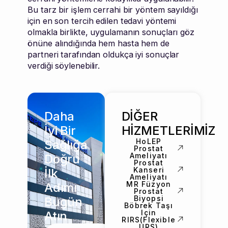
Bu tarz bir işlem cerrahi bir yöntem sayıldığı
için en son tercih edilen tedavi yöntemi
olmakla birlikte, uygulamanın sonuçları göz
önüne alındığında hem hasta hem de
partneri tarafından oldukça iyi sonuçlar
verdiği söylenebilir.
Daha
DİĞER
İyi Bir
HİZMETLERİMİZ
HoLEP
Sağlığa
Prostat
Ameliyatı
Doğru
Prostat
Kanseri
İlk
Ameliyatı
MR Füzyon
Adımı
Prostat
Biyopsi
Bugün
Böbrek Taşı
Için
Atın
RIRS(Flexible
URS)