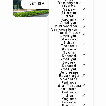
Operasyonu
İLETİŞİM
Erkekte
Yapay
Sfinkter
İdrar
Kaçırma
Ameliyatı
Mikrocerrahi
Varikoselektomi
Penil Protez
Ameliyatı
Mesane
(İdrar
Torbası)
Kanseri
Testis
Kanseri
Ameliyatı
Böbrek
Kanseri
Ameliyatı
Sertleşme
Bozukluğu
Nedenleri
Kadında
İdrar Torbası
Sarkması
Kadında
İdrar
Kaçırma
Lazerle
Prostat