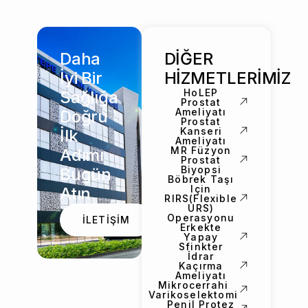
Daha
DİĞER
İyi Bir
HİZMETLERİMİZ
HoLEP
Sağlığa
Prostat
Ameliyatı
Doğru
Prostat
Kanseri
İlk
Ameliyatı
MR Füzyon
Adımı
Prostat
Biyopsi
Bugün
Böbrek Taşı
Için
Atın
RIRS(Flexible
URS)
Operasyonu
İLETİŞİM
Erkekte
Yapay
Sfinkter
İdrar
Kaçırma
Ameliyatı
Mikrocerrahi
Varikoselektomi
Penil Protez