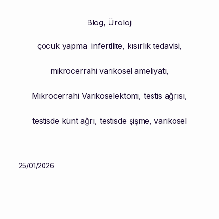
Blog
,
Üroloji
çocuk yapma
,
infertilite
,
kısırlık tedavisi
,
mikrocerrahi varikosel ameliyatı
,
Mikrocerrahi Varikoselektomi
,
testis ağrısı
,
testisde künt ağrı
,
testisde şişme
,
varikosel
25/01/2026