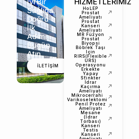
İyi Bir
HİZMETLERİMİZ
HoLEP
Sağlığa
Prostat
Ameliyatı
Doğru
Prostat
Kanseri
İlk
Ameliyatı
MR Füzyon
Adımı
Prostat
Biyopsi
Bugün
Böbrek Taşı
Için
Atın
RIRS(Flexible
URS)
Operasyonu
İLETİŞİM
Erkekte
Yapay
Sfinkter
İdrar
Kaçırma
Ameliyatı
Mikrocerrahi
Varikoselektomi
Penil Protez
Ameliyatı
Mesane
(İdrar
Torbası)
Kanseri
Testis
Kanseri
Ameliyatı