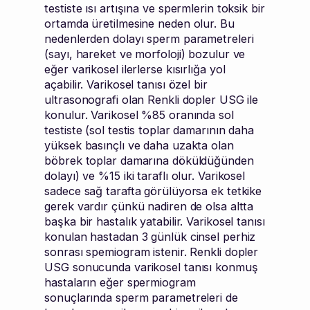
testiste ısı artışına ve spermlerin toksik bir
ortamda üretilmesine neden olur. Bu
nedenlerden dolayı sperm parametreleri
(sayı, hareket ve morfoloji) bozulur ve
eğer varikosel ilerlerse kısırlığa yol
açabilir. Varikosel tanısı özel bir
ultrasonografi olan Renkli dopler USG ile
konulur. Varikosel %85 oranında sol
testiste (sol testis toplar damarının daha
yüksek basınçlı ve daha uzakta olan
böbrek toplar damarına döküldüğünden
dolayı) ve %15 iki taraflı olur. Varikosel
sadece sağ tarafta görülüyorsa ek tetkike
gerek vardır çünkü nadiren de olsa altta
başka bir hastalık yatabilir. Varikosel tanısı
konulan hastadan 3 günlük cinsel perhiz
sonrası spemiogram istenir. Renkli dopler
USG sonucunda varikosel tanısı konmuş
hastaların eğer spermiogram
sonuçlarında sperm parametreleri de