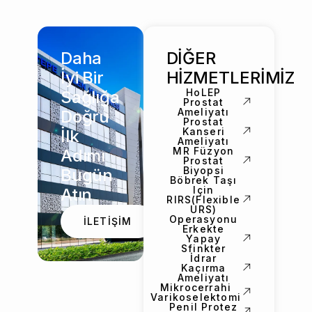
Daha
DİĞER
İyi Bir
HİZMETLERİMİZ
HoLEP
Sağlığa
Prostat
Ameliyatı
Doğru
Prostat
Kanseri
İlk
Ameliyatı
MR Füzyon
Adımı
Prostat
Biyopsi
Bugün
Böbrek Taşı
Için
Atın
RIRS(Flexible
URS)
Operasyonu
İLETİŞİM
Erkekte
Yapay
Sfinkter
İdrar
Kaçırma
Ameliyatı
Mikrocerrahi
Varikoselektomi
Penil Protez