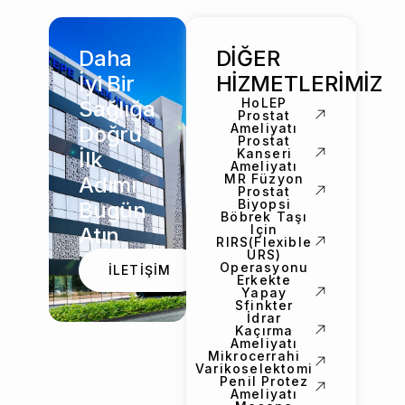
Daha
DİĞER
İyi Bir
HİZMETLERİMİZ
HoLEP
Sağlığa
Prostat
Ameliyatı
Doğru
Prostat
Kanseri
İlk
Ameliyatı
MR Füzyon
Adımı
Prostat
Biyopsi
Bugün
Böbrek Taşı
Için
Atın
RIRS(Flexible
URS)
Operasyonu
İLETİŞİM
Erkekte
Yapay
Sfinkter
İdrar
Kaçırma
Ameliyatı
Mikrocerrahi
Varikoselektomi
Penil Protez
Ameliyatı