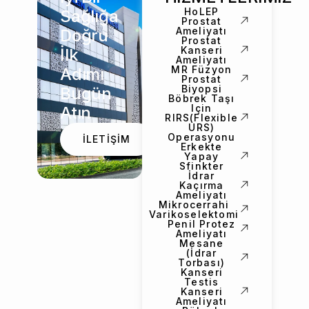
HoLEP
Sağlığa
Prostat
Ameliyatı
Doğru
Prostat
Kanseri
İlk
Ameliyatı
MR Füzyon
Adımı
Prostat
Biyopsi
Bugün
Böbrek Taşı
Için
Atın
RIRS(Flexible
URS)
Operasyonu
İLETİŞİM
Erkekte
Yapay
Sfinkter
İdrar
Kaçırma
Ameliyatı
Mikrocerrahi
Varikoselektomi
Penil Protez
Ameliyatı
Mesane
(İdrar
Torbası)
Kanseri
Testis
Kanseri
Ameliyatı