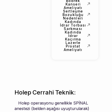
Böbrek
Kanseri
Ameliyatı
Sertleşme
Bozukluğu
Nedenleri
Kadında
İdrar Torbası
Sarkması
Kadında
İdrar
Kaçırma
Lazerle
Prostat
Ameliyatı
Holep Cerrahi Teknik:
Holep operasyonu genellikle SPİNAL
anestezi (belden aşağısı uyuşturularak)