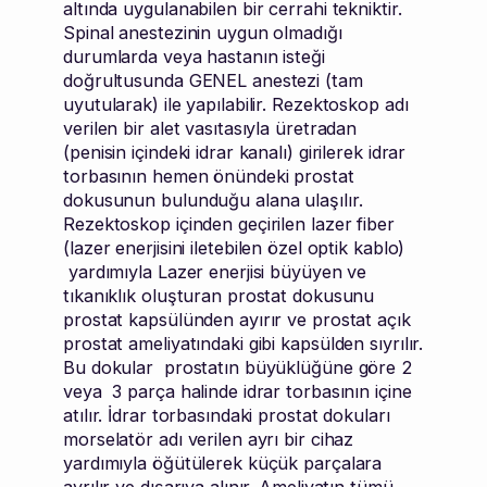
altında uygulanabilen bir cerrahi tekniktir.
Spinal anestezinin uygun olmadığı
durumlarda veya hastanın isteği
doğrultusunda GENEL anestezi (tam
uyutularak) ile yapılabilir. Rezektoskop adı
verilen bir alet vasıtasıyla üretradan
(penisin içindeki idrar kanalı) girilerek idrar
torbasının hemen önündeki prostat
dokusunun bulunduğu alana ulaşılır.
Rezektoskop içinden geçirilen lazer fiber
(lazer enerjisini iletebilen özel optik kablo)
yardımıyla Lazer enerjisi büyüyen ve
tıkanıklık oluşturan prostat dokusunu
prostat kapsülünden ayırır ve prostat açık
prostat ameliyatındaki gibi kapsülden sıyrılır.
Bu dokular prostatın büyüklüğüne göre 2
veya 3 parça halinde idrar torbasının içine
atılır. İdrar torbasındaki prostat dokuları
morselatör adı verilen ayrı bir cihaz
yardımıyla öğütülerek küçük parçalara
ayrılır ve dışarıya alınır. Ameliyatın tümü