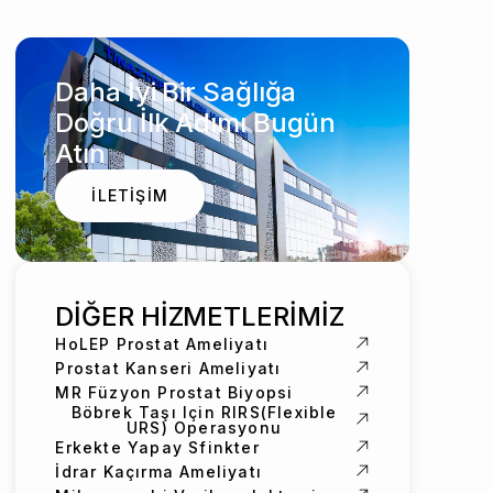
Daha İyi Bir Sağlığa
Doğru İlk Adımı Bugün
Atın
İLETİŞİM
DİĞER HİZMETLERİMİZ
HoLEP Prostat Ameliyatı
Prostat Kanseri Ameliyatı
MR Füzyon Prostat Biyopsi
Böbrek Taşı Için RIRS(Flexible
URS) Operasyonu
Erkekte Yapay Sfinkter
İdrar Kaçırma Ameliyatı