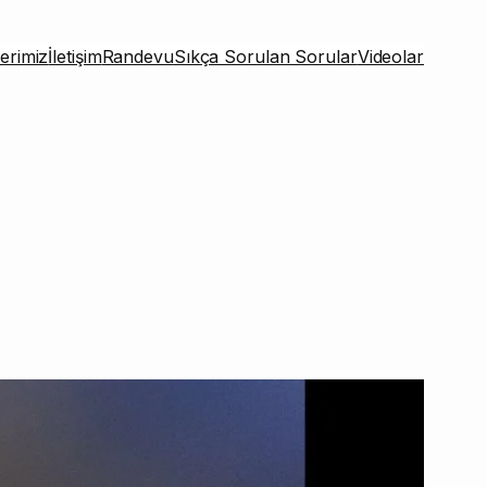
erimiz
İletişim
Randevu
Sıkça Sorulan Sorular
Videolar