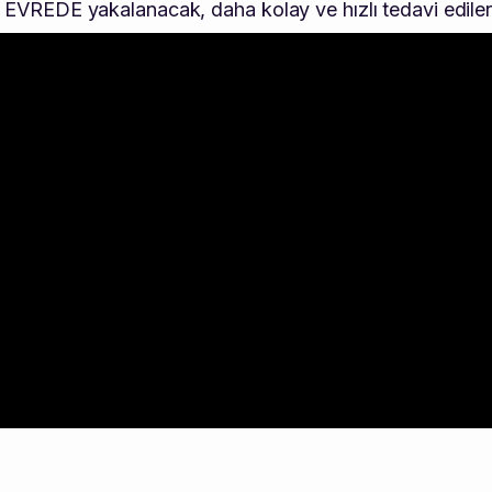
EVREDE yakalanacak, daha kolay ve hızlı tedavi edilere