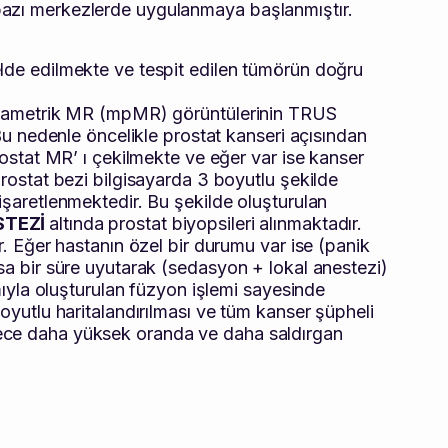
bazı merkezlerde uygulanmaya başlanmıştır.
de edilmekte ve tespit edilen tümörün doğru
parametrik MR (mpMR) görüntülerinin TRUS
 Bu nedenle öncelikle prostat kanseri açısından
rostat MR’ ı çekilmekte ve eğer var ise kanser
Prostat bezi bilgisayarda 3 boyutlu şekilde
işaretlenmektedir. Bu şekilde oluşturulan
STEZİ
altında prostat biyopsileri alınmaktadır.
r. Eğer hastanın özel bir durumu var ise (panik
sa bir süre uyutarak (sedasyon + lokal anestezi)
ımıyla oluşturulan füzyon işlemi sayesinde
boyutlu haritalandırılması ve tüm kanser şüpheli
ece daha yüksek oranda ve daha saldırgan