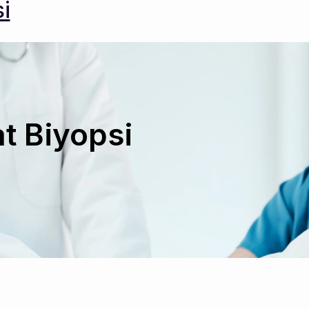
i
t Biyopsi