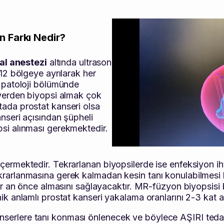
n Farkı Nedir?
al anestezi
altında ultrason
 12 bölgeye ayrılarak her
r patoloji bölümünde
 yerden biyopsi almak çok
tada prostat kanseri olsa
anseri açısından şüpheli
psi alınması gerekmektedir.
ermektedir. Tekrarlanan biyopsilerde ise enfeksiyon ih
ekrarlanmasına gerek kalmadan kesin tanı konulabilmesi
 bir an önce almasını sağlayacaktır. MR-füzyon biyopsisi
ik anlamlı prostat kanseri yakalama oranlarını 2-3 kat ar
erlere tanı konması önlenecek ve böylece AŞIRI tedavi 