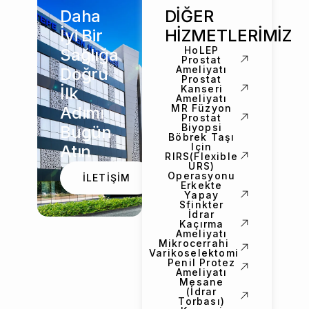
Daha
DİĞER
İyi Bir
HİZMETLERİMİZ
HoLEP
Sağlığa
Prostat
Ameliyatı
Doğru
Prostat
Kanseri
İlk
Ameliyatı
MR Füzyon
Adımı
Prostat
Biyopsi
Bugün
Böbrek Taşı
Için
Atın
RIRS(Flexible
URS)
Operasyonu
İLETİŞİM
Erkekte
Yapay
Sfinkter
İdrar
Kaçırma
Ameliyatı
Mikrocerrahi
Varikoselektomi
Penil Protez
Ameliyatı
Mesane
(İdrar
Torbası)